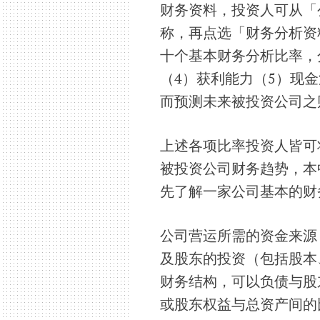
财务资料，投资人可从「
称，再点选「财务分析资
十个基本财务分析比率，
（4）获利能力（5）现
而预测未来被投资公司之
上述各项比率投资人皆可
被投资公司财务趋势，本
先了解一家公司基本的财
公司营运所需的资金来源
及股东的投资（包括股本
财务结构，可以负债与股
或股东权益与总资产间的