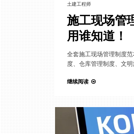
土建工程师
施工现场管
用谁知道！
全套施工现场管理制度范
度、仓库管理制度、文明施
施
继续阅读
工
现
场
管
理
制