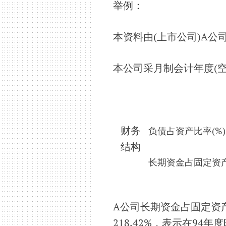
举例：
本资料由(上市公司)A公
本公司采月制会计年度(空
财务
负债占资产比率(%)
结构
长期资金占固定资产
A公司长期资金占固定资产
218.42%，表示在94