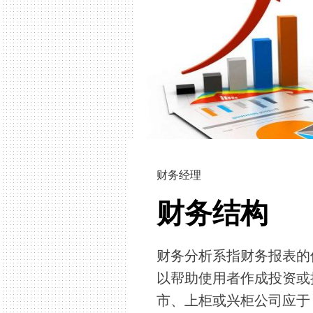
财务经理
财务结构
财务分析系指财务报表的
以帮助使用者作成投资或
市、上柜或兴柜公司应于