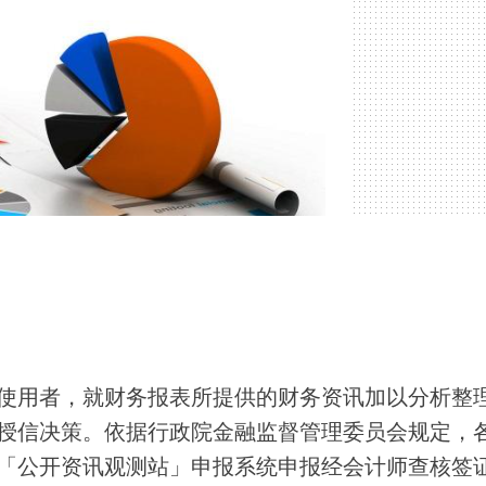
使用者，就财务报表所提供的财务资讯加以分析整
授信决策。依据行政院金融监督管理委员会规定，
「公开资讯观测站」申报系统申报经会计师查核签