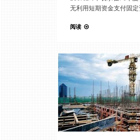
无利用短期资金支付固定
财
阅读
务
结
构