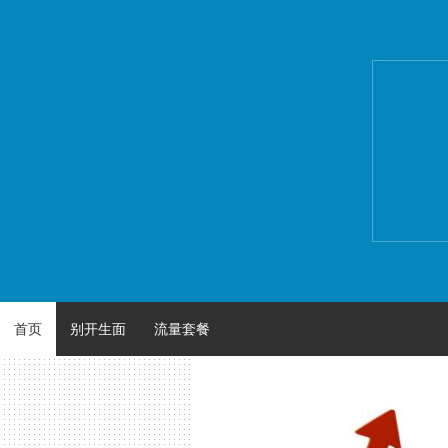
跳
至
正
文
首页
别开生面
流量套餐