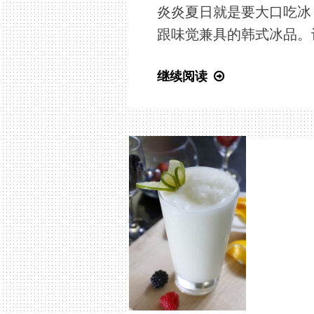
炎炎夏日就是要大口吃冰
跟味觉兼具的韩式冰品。让
粉
继续阅读
红
少
女
心
喷
发！
DIY
饭
店
级
甜
品