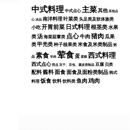
中式料理
主菜
其他
中式点心
其他点
南洋料理
叶菜类
头足类及软体族类
心
冰品
开胃前菜
日式料理
根茎类
水果
小吃
点心
猪肉
汤
牛肉
类
瓜果
海菜菇蕈类
甲壳类
米食及米类制品
类
种子核果类
粥
荤食
西式料理
素食
蛋
品
羊肉
蛋糕
西式点心
豆腐
贝类
西点
豆干、豆包、腐皮类制品
面食
配料
酱料
面食及面粉类制品
韩式
鸡肉
饭食
鱼肉
饮料
饮料类
料理