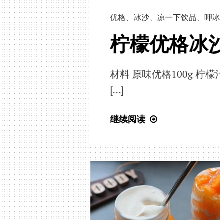
「起
优格
、
冰沙
、
凉一下饮品
、
呷冰
司
覆
柠檬优格冰
盆
子
棉
材料 原味优格100g 柠檬汁35c
花
[…]
糖
冰」
柠
继续阅读
檬
优
格
冰
沙
｜
清