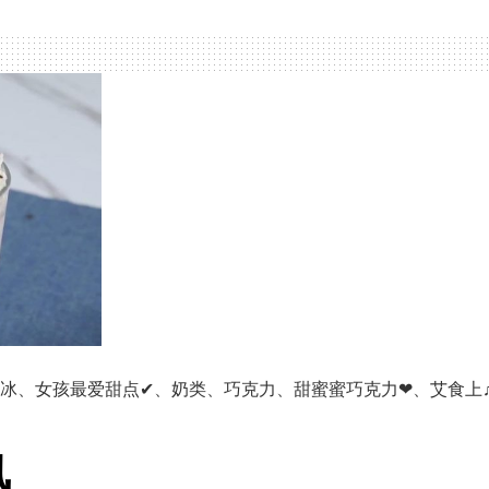
冰
、
女孩最爱甜点✔
、
奶类
、
巧克力
、
甜蜜蜜巧克力❤
、
艾食上
风