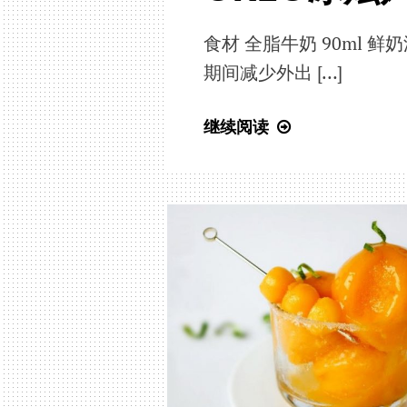
超
过
食材 全脂牛奶 90ml 鲜奶
瘾
期间减少外出 […]
OREO
继续阅读
冰
炫
风