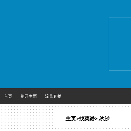
跳
至
正
文
首页
别开生面
流量套餐
主页
>
找菜谱
>
冰沙