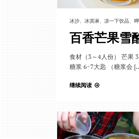
冰沙
、
冰淇淋
、
凉一下饮品
、
呷
百香芒果雪
食材（3～4人份） 芒果 
糖浆 6~7大匙 （糖浆会 […
百
继续阅读
香
芒
果
雪
酪