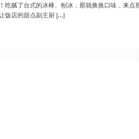
！吃腻了台式的冰棒、刨冰，那就换换口味，来点
饭店的甜点副主厨 […]