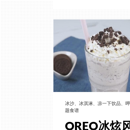
红
手
摇
饮
「芝
芝
芒
果、
杨
枝
甘
露」
DIY！
冰沙
、
冰淇淋
、
凉一下饮品
、
呷
满
题食谱
满
果
OREO冰炫
肉