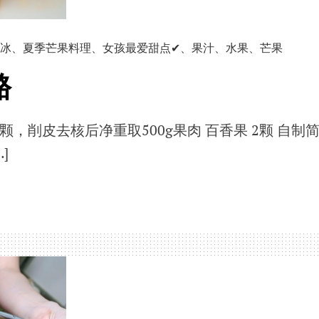
冰
、
夏季芒果料理
、
女孩最爱甜点✔
、
果汁
、
水果
、
芒果
酪
3颗，削皮去核后净重取500g果肉 百香果 2颗 自制
]