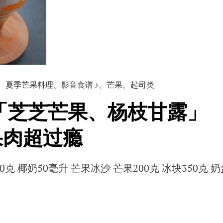
、
夏季芒果料理
、
影音食谱 ♪
、
芒果
、
起司类
「芝芝芒果、杨枝甘露」
果肉超过瘾
0克 椰奶50毫升 芒果冰沙 芒果200克 冰块350克 奶