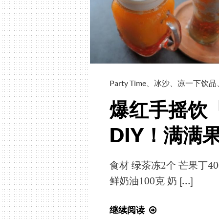
爽
酸
甜
好
消
暑
Party Time
、
冰沙
、
凉一下饮品
爆红手摇饮
DIY！满满
食材 绿茶冻2个 芒果丁40
鲜奶油100克 奶 […]
爆
继续阅读