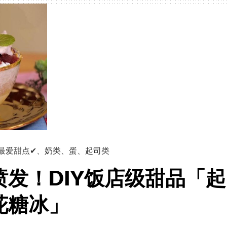
最爱甜点✔
、
奶类
、
蛋
、
起司类
发！DIY饭店级甜品「起
花糖冰」