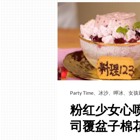
Party Time
、
冰沙
、
呷冰
、
女孩
粉红少女心喷
司覆盆子棉